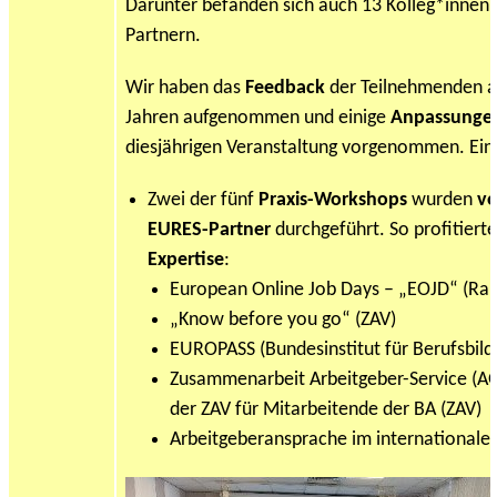
Darunter befanden sich auch 13 Kolleg*innen
Partnern.
Wir haben das
Feedback
der Teilnehmenden a
Jahren aufgenommen und einige
Anpassunge
diesjährigen Veranstaltung vorgenommen. Ein
Zwei der fünf
Praxis-Workshops
wurden
vo
EURES-Partner
durchgeführt. So profitierte
Expertise
:
European Online Job Days – „EOJD“ (Ra
„Know before you go“ (ZAV)
EUROPASS (Bundesinstitut für Berufsbild
Zusammenarbeit Arbeitgeber-Service (A
der ZAV für Mitarbeitende der BA (ZAV)
Arbeitgeberansprache im internationale