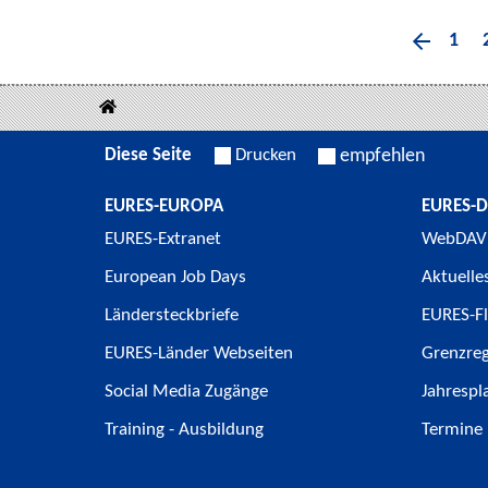
1
Diese Seite
Drucken
empfehlen
EURES-EUROPA
EURES-
EURES-Extranet
WebDAV
European Job Days
Aktuelle
Ländersteckbriefe
EURES-Fl
EURES-Länder Webseiten
Grenzre
Social Media Zugänge
Jahrespl
Training - Ausbildung
Termine