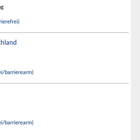
ng
rierefrei)
chland
rei/barrierearm)
rei/barrierearm)