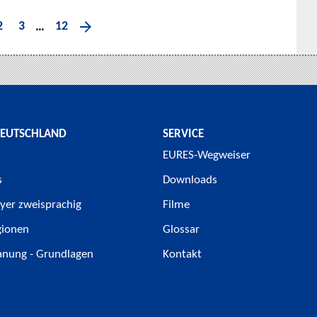
2
3
12
…
DEUTSCHLAND
SERVICE
EURES-Wegweiser
s
Downloads
yer zweisprachig
Filme
gionen
Glossar
anung - Grundlagen
Kontakt