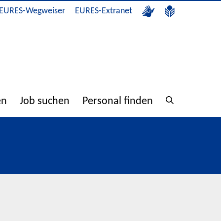
EURES-Wegweiser
EURES-Extranet
en
Job suchen
Personal finden