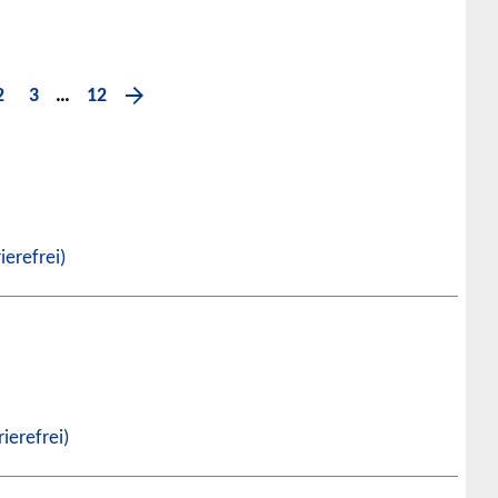
2
3
12
…
ierefrei)
rierefrei)