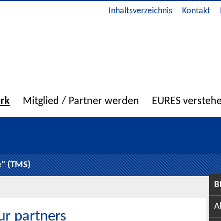
Inhaltsverzeichnis
Kontakt
erk
Mitglied / Partner werden
EURES versteh
e" (TMS)
B
A
ur partners