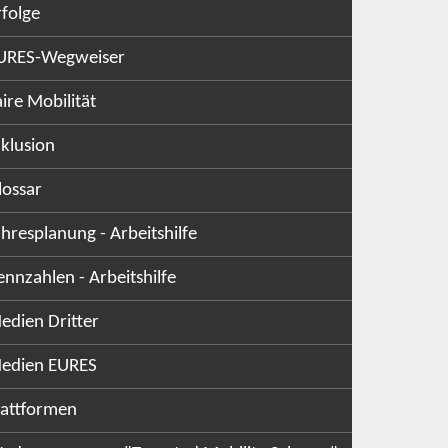
rfolge
URES-Wegweiser
aire Mobilität
nklusion
lossar
ahresplanung - Arbeitshilfe
ennzahlen - Arbeitshilfe
edien Dritter
edien EURES
lattformen