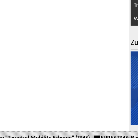
T
W
Zu