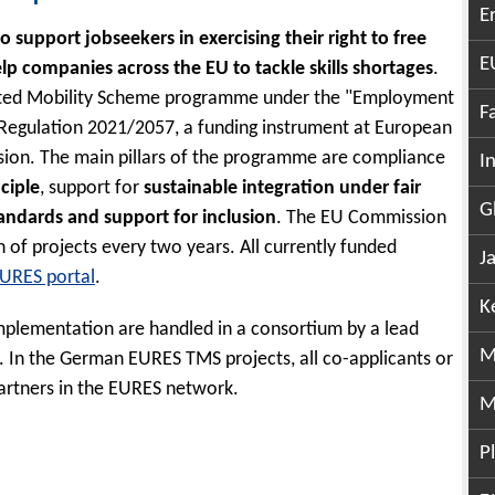
E
o support jobseekers in exercising their right to free
E
 companies across the EU to tackle skills shortages
.
eted Mobility Scheme programme under the "Employment
F
+ Regulation 2021/2057, a funding instrument at European
ion. The main pillars of the programme are compliance
I
ciple
, support for
sustainable integration under fair
G
tandards and support for inclusion
. The EU Commission
n of projects every two years. All currently funded
J
EURES portal
.
K
mplementation are handled in a consortium by a lead
M
. In the German EURES TMS projects, all co-applicants or
artners in the EURES network.
M
P