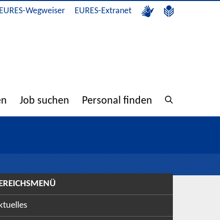
EURES-Wegweiser
EURES-Extranet
en
Job suchen
Personal finden
EREICHSMENÜ
ktuelles