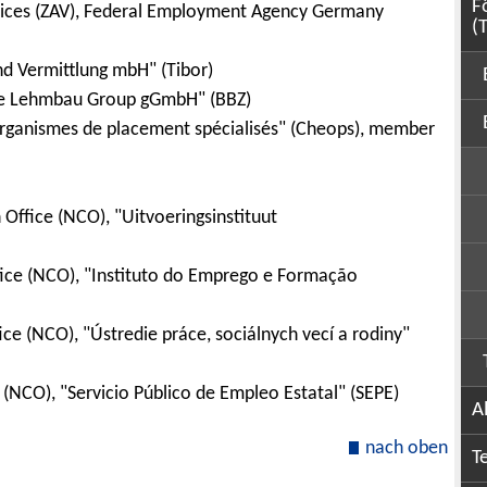
F
vices (ZAV), Federal Employment Agency Germany
(
und Vermittlung mbH" (Tibor)
the Lehmbau Group gGmbH" (BBZ)
Organismes de placement spécialisés" (Cheops), member
Office (NCO), "Uitvoeringsinstituut
fice (NCO), "Instituto do Emprego e Formação
ce (NCO), "Ústredie práce, sociálnych vecí a rodiny"
(NCO), "Servicio Público de Empleo Estatal" (SEPE)
A
nach oben
T