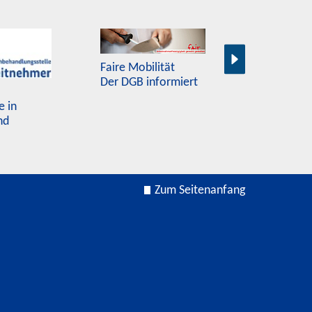
Europass
Plattform f
Faire Mobilität
Bewerbung
Der DGB informiert
e in
nd
Zum Seitenanfang