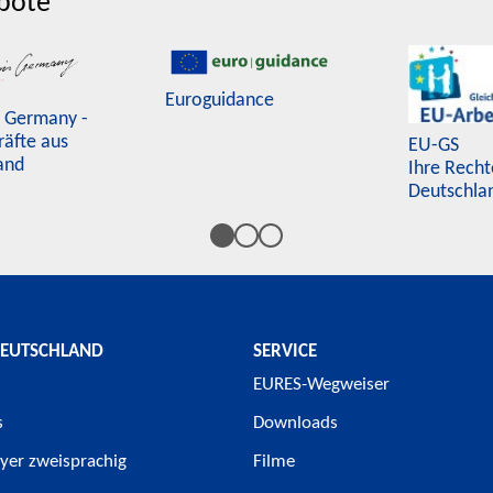
bote
Euroguidance
n Germany -
räfte aus
EU-GS
and
Ihre Recht
Deutschla
DEUTSCHLAND
SERVICE
EURES-Wegweiser
s
Downloads
yer zweisprachig
Filme