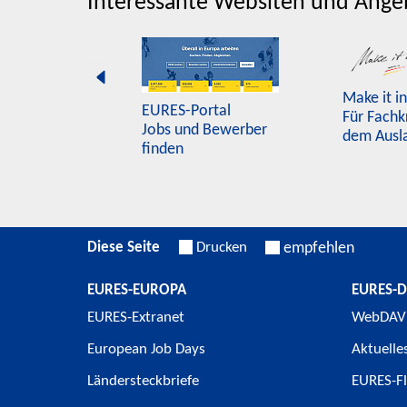
Interessante Websiten und Ange
Make it i
EURES-Portal
Für Fachk
Jobs und Bewerber
dem Ausl
finden
Diese Seite
Drucken
empfehlen
EURES-EUROPA
EURES-
EURES-Extranet
WebDAV
European Job Days
Aktuelle
Ländersteckbriefe
EURES-Fl