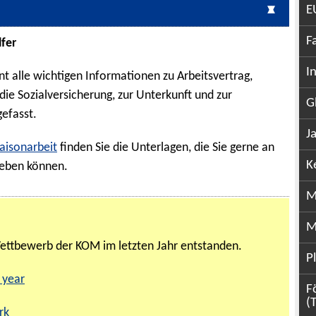
E
F
fer
I
 alle wichtigen Informationen zu Arbeitsvertrag,
die Sozialversicherung, zur Unterkunft und zur
G
efasst.
J
aisonarbeit
finden Sie die Unterlagen, die Sie gerne an
K
geben können.
M
M
ettbewerb der KOM im letzten Jahr entstanden.
P
 year
F
(
rk