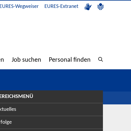
EURES-Wegweiser
EURES-Extranet
en
Job suchen
Personal finden
EREICHSMENÜ
ktuelles
rfolge