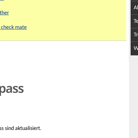
A
ther
T
 check mate
T
W
 sind aktualisiert.