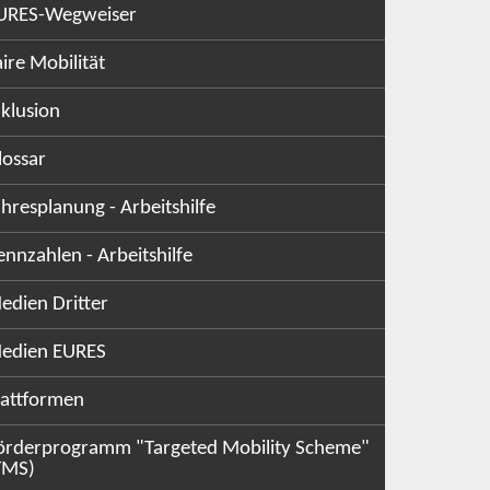
URES-Wegweiser
aire Mobilität
nklusion
lossar
ahresplanung - Arbeitshilfe
ennzahlen - Arbeitshilfe
edien Dritter
edien EURES
lattformen
örderprogramm "Targeted Mobility Scheme"
TMS)