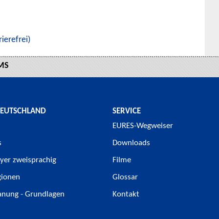
rierefrei)
TMS
DEUTSCHLAND
SERVICE
EURES-Wegweiser
s
Downloads
yer zweisprachig
Filme
gionen
Glossar
anung - Grundlagen
Kontakt