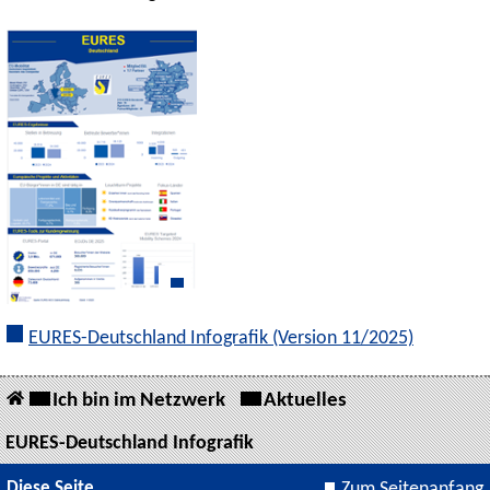
EURES-Deutschland Infografik (Version 11/2025)
Ich bin im Netzwerk
Aktuelles
EURES-Deutschland Infografik
Diese Seite
Zum Seitenanfang