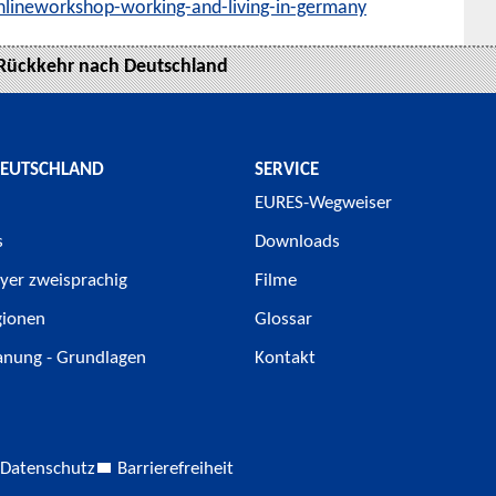
nlineworkshop-working-and-living-in-germany
 Rückkehr nach Deutschland
DEUTSCHLAND
SERVICE
EURES-Wegweiser
s
Downloads
yer zweisprachig
Filme
gionen
Glossar
anung - Grundlagen
Kontakt
Datenschutz
Barrierefreiheit