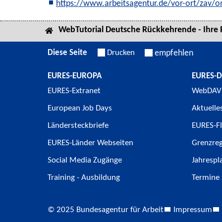
https://www.arbeitsagentur.de/vor-ort/zav/o
WebTutorial Deutsche Rückkehrende - Ihre
Diese Seite
Drucken
empfehlen
EURES-EUROPA
EURES-
EURES-Extranet
WebDAV
European Job Days
Aktuelle
Ländersteckbriefe
EURES-Fl
EURES-Länder Webseiten
Grenzre
Social Media Zugänge
Jahrespl
Training - Ausbildung
Termine
© 2025 Bundesagentur für Arbeit
Impressum