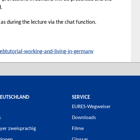
d.
as during the lecture via the chat function.
ebtutorial-working-and-living-in-germany
DEUTSCHLAND
SERVICE
EURES-Wegweiser
s
Downloads
yer zweisprachig
Filme
gionen
Glossar