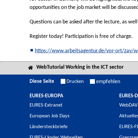
opportunities on the job market will be discusse
Questions can be asked after the lecture, as well 
Register today! Participation is free of charge.
https://www.arbeitsagentur.de/vor-ort/zav/w
WebTutorial Working in the ICT sector
Diese Seite
Drucken
empfehlen
EURES-EUROPA
EURES-
EURES-Extranet
WebDAV
European Job Days
Aktuelle
Ländersteckbriefe
EURES-Fl
EURES-Länder Webseiten
Grenzre