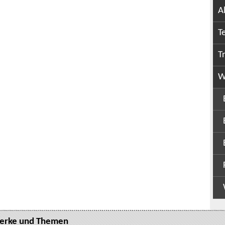
A
T
T
W
erke und Themen