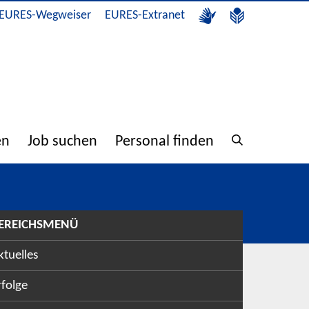
EURES-Wegweiser
EURES-Extranet
en
Job suchen
Personal finden
EREICHSMENÜ
ktuelles
rfolge