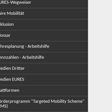
URES-Wegweiser
aire Mobilität
nklusion
lossar
ahresplanung - Arbeitshilfe
ennzahlen - Arbeitshilfe
edien Dritter
edien EURES
lattformen
örderprogramm "Targeted Mobility Scheme"
TMS)