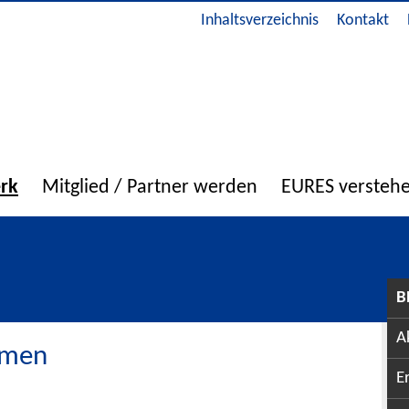
Inhaltsverzeichnis
Kontakt
erk
Mitglied / Partner werden
EURES versteh
B
A
emen
E