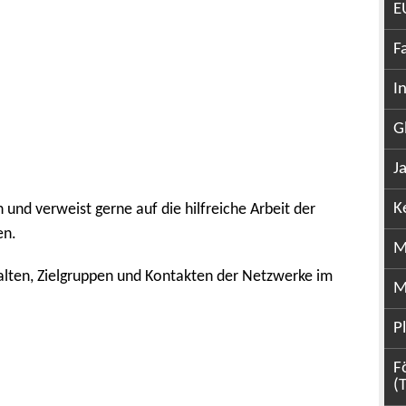
E
F
I
G
J
K
nd verweist gerne auf die hilfreiche Arbeit der
en.
M
halten, Zielgruppen und Kontakten der Netzwerke im
M
P
F
(