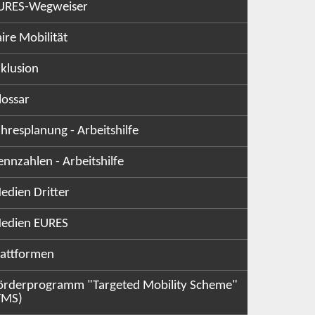
URES-Wegweiser
aire Mobilität
nklusion
lossar
ahresplanung - Arbeitshilfe
ennzahlen - Arbeitshilfe
edien Dritter
edien EURES
lattformen
örderprogramm "Targeted Mobility Scheme"
TMS)