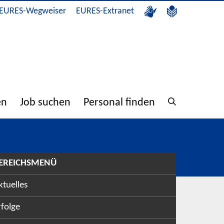
EURES-Wegweiser
EURES-Extranet
en
Job suchen
Personal finden
EREICHSMENÜ
ktuelles
rfolge