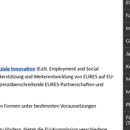
E
F
I
G
J
K
ziale Innovation
(EaSI, Employment and Social
 Unterstützung und Weiterentwicklung von EURES auf EU-
M
renzüberschreitende EURES-Partnerschaften und
M
P
en Formen unter bestimmten Voraussetzungen
F
(
zu fördern, bietet die EU-Kommission verschiedene