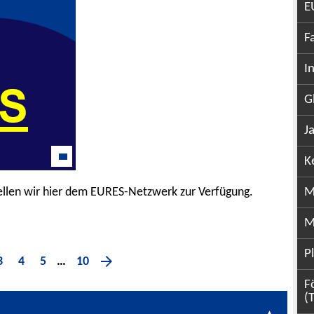
E
F
I
G
J
K
ellen wir hier dem EURES-Netzwerk zur Verfügung.
M
M
P
3
4
5
10
…
F
(