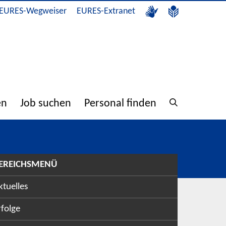
EURES-Wegweiser
EURES-Extranet
en
Job suchen
Personal finden
EREICHSMENÜ
ktuelles
rfolge