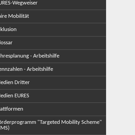
URES-Wegweiser
aire Mobilität
nklusion
lossar
ahresplanung - Arbeitshilfe
ennzahlen - Arbeitshilfe
edien Dritter
edien EURES
lattformen
örderprogramm "Targeted Mobility Scheme"
TMS)