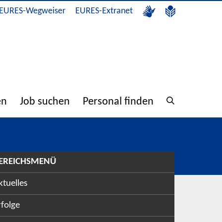
EURES-Wegweiser
EURES-Extranet
en
Job suchen
Personal finden
EREICHSMENÜ
ktuelles
rfolge