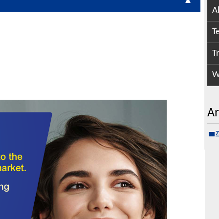
A
T
T
W
Ar