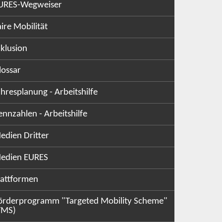
URES-Wegweiser
aire Mobilität
nklusion
lossar
ahresplanung - Arbeitshilfe
ennzahlen - Arbeitshilfe
edien Dritter
edien EURES
lattformen
örderprogramm "Targeted Mobility Scheme"
TMS)