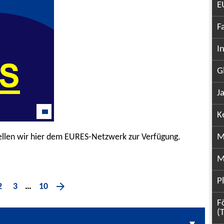
E
F
I
G
J
K
ellen wir hier dem EURES-Netzwerk zur Verfügung.
M
M
P
2
3
10
…
F
(