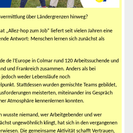
tsvermittlung über Ländergrenzen hinweg?
 „Allez-hop zum Job“ liefert seit vielen Jahren eine
nde Antwort: Menschen lernen sich zunächst als
de de l’Europe in Colmar rund 120 Arbeitssuchende und
nd und Frankreich zusammen. Anders als bei
n jedoch weder Lebensläufe noch
punkt. Stattdessen wurden gemischte Teams gebildet,
usforderungen meisterten, miteinander ins Gespräch
ner Atmosphäre kennenlernen konnten.
nn wusste niemand, wer Arbeitgebender und wer
chst ungewöhnlich klingt, hat sich in den vergangenen
erwiesen. Die gemeinsame Aktivität schafft Vertrauen,