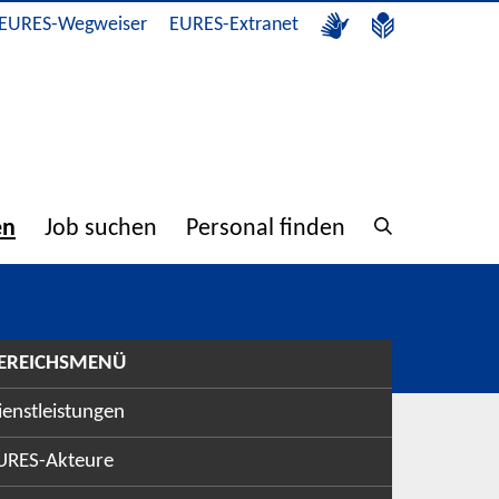
EURES-Wegweiser
EURES-Extranet
en
Job suchen
Personal finden
EREICHSMENÜ
ienstleistungen
URES-Akteure