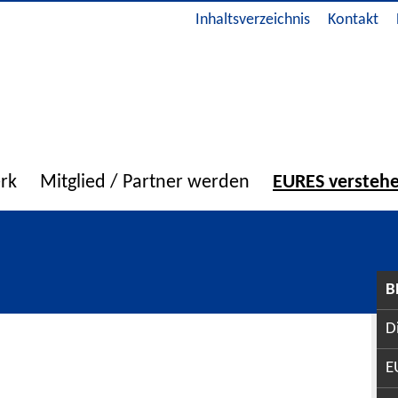
Inhaltsverzeichnis
Kontakt
erk
Mitglied / Partner werden
EURES versteh
B
D
E