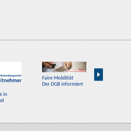
Europass
Plattform f
Faire Mobilität
Bewerbung
Der DGB informiert
e in
nd