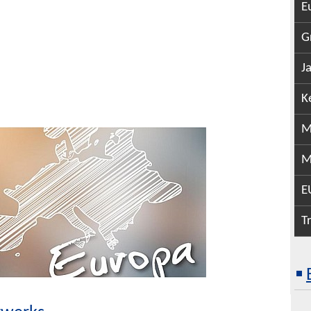
E
G
J
K
M
M
E
T