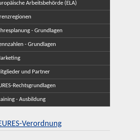
uropäische Arbeitsbehörde (ELA)
renzregionen
ahresplanung - Grundlagen
ennzahlen - Grundlagen
arketing
itglieder und Partner
URES-Rechtsgrundlagen
raining - Ausbildung
EURES-Verordnung