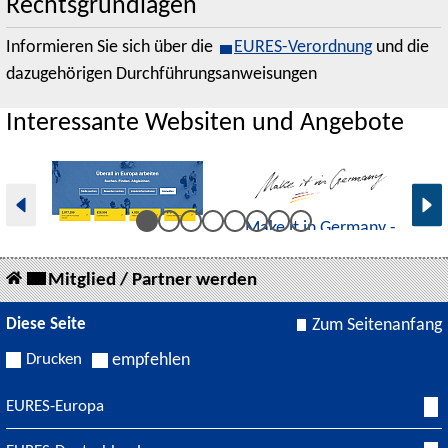
Rechtsgrundlagen
Informieren Sie sich über die
EURES-Verordnung
und die
dazugehörigen Durchführungsanweisungen
Interessante Websiten und Angebote
E
Make it in Germany -
EURES-Portal
Für Fachkräfte aus
Jobs und Bewerber
dem Ausland
Mitglied / Partner werden
finden
Diese Seite
Zum Seitenanfang
Drucken
empfehlen
EURES-Europa